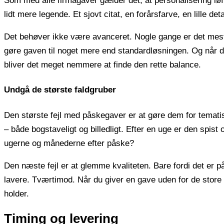
Som med alle firmagaver gælder det, at personalisering løf
lidt mere legende. Et sjovt citat, en forårsfarve, en lille de
Det behøver ikke være avanceret. Nogle gange er det mest m
gøre gaven til noget mere end standardløsningen. Og når du
bliver det meget nemmere at finde den rette balance.
Undgå de største faldgruber
Den største fejl med påskegaver er at gøre dem for temat
– både bogstaveligt og billedligt. Efter en uge er den spist
ugerne og månederne efter påske?
Den næste fejl er at glemme kvaliteten. Bare fordi det er på
lavere. Tværtimod. Når du giver en gave uden for de store h
holder.
Timing og levering