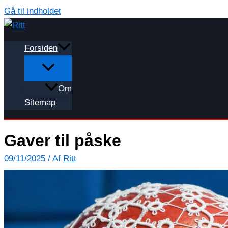
Gå til indholdet
Forsiden
Om
Sitemap
Gaver til påske
09/11/2025
/ Af
Ritt