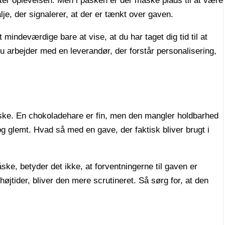
ter oplevelsen. Men i påsken er der måske plads til at være
talje, der signalerer, at der er tænkt over gaven.
indeværdige bare at vise, at du har taget dig tid til at
 arbejder med en leverandør, der forstår personalisering,
iske. En chokoladehare er fin, men den mangler holdbarhed
 og glemt. Hvad så med en gave, der faktisk bliver brugt i
ske, betyder det ikke, at forventningerne til gaven er
øjtider, bliver den mere scrutineret. Så sørg for, at den