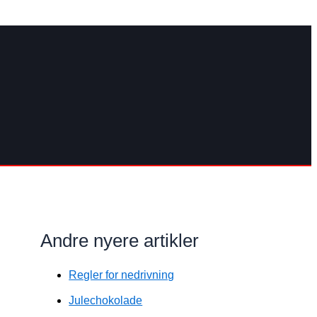
Andre nyere artikler
Regler for nedrivning
Julechokolade