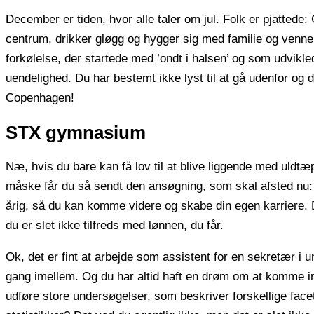
December er tiden, hvor alle taler om jul. Folk er pjattede: G
centrum, drikker gløgg og hygger sig med familie og venn
forkølelse, der startede med ’ondt i halsen’ og som udvikle
uendelighed. Du har bestemt ikke lyst til at gå udenfor og 
Copenhagen!
STX gymnasium
Næ, hvis du bare kan få lov til at blive liggende med uldtæ
måske får du så sendt den ansøgning, som skal afsted nu: 
årig, så du kan komme videre og skabe din egen karriere.
du er slet ikke tilfreds med lønnen, du får.
Ok, det er fint at arbejde som assistent for en sekretær i u
gang imellem. Og du har altid haft en drøm om at komme ind
udføre store undersøgelser, som beskriver forskellige facet