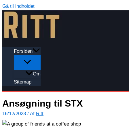
Gå til indholdet
Forsiden
Om
Sitemap
Ansøgning til STX
16/12/2023
/ Af
Ritt