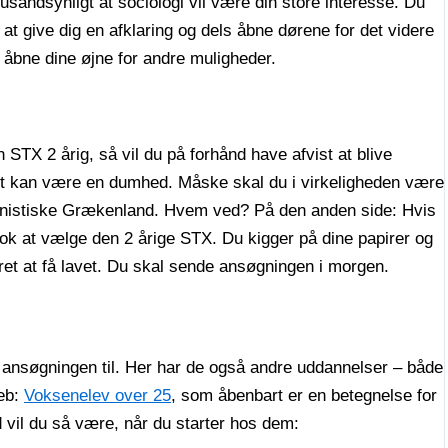
 usandsynligt at sociologi vil være din store interesse. Du
s at give dig en afklaring og dels åbne dørene for det videre
 åbne dine øjne for andre muligheder.
n STX 2 årig, så vil du på forhånd have afvist at blive
Det kan være en dumhed. Måske skal du i virkeligheden være
lenistiske Grækenland. Hvem ved? På den anden side: Hvis
et ok at vælge den 2 årige STX. Du kigger på dine papirer og
t at få lavet. Du skal sende ansøgningen i morgen.
 ansøgningen til. Her har de også andre uddannelser – både
reb:
Voksenelev over 25
, som åbenbart er en betegnelse for
d vil du så være, når du starter hos dem: