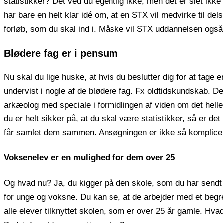
statistikker? Det ved du egentlig ikke, men det er slet ikke
har bare en helt klar idé om, at en STX vil medvirke til del
forløb, som du skal ind i. Måske vil STX uddannelsen også
Blødere fag er i pensum
Nu skal du lige huske, at hvis du beslutter dig for at tage e
undervist i nogle af de blødere fag. Fx oldtidskundskab. 
arkæolog med speciale i formidlingen af viden om det hel
du er helt sikker på, at du skal være statistikker, så er d
får samlet dem sammen. Ansøgningen er ikke så komplicere
Voksenelev er en mulighed for dem over 25
Og hvad nu? Ja, du kigger på den skole, som du har sendt
for unge og voksne. Du kan se, at de arbejder med et beg
alle elever tilknyttet skolen, som er over 25 år gamle. Hva