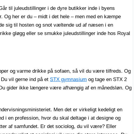
år til juleudstillinger i de dyre butikker inde i byens
er. Og her er du – midt i det hele – men med en kæmpe
de sig til hosten og snot væltende ud af næsen i en
drikke gløgg eller se smukke juleudstillinger inde hos Royal
pper og varme drikke på sofaen, så vil du være tilfreds. Og
Du vil gerne ind på et
STX gymnasium
og tage en STX 2
 Du gider ikke længere være afhængig af en månedsløn. Og
ndervisningsministeriet. Men det er virkeligt kedeligt en
 i en profession, hvor du skal deltage i at designe og
ter af samfundet. Er det sociolog, du vil være? Eller